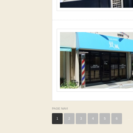
PAGE NAVI
1
2
3
4
5
6
…