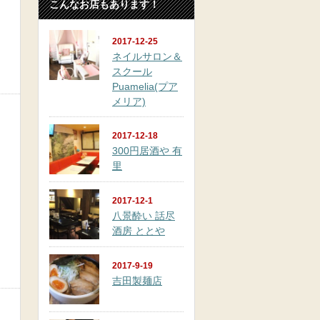
こんなお店もあります！
2017-12-25
ネイルサロン＆
スクール
Puamelia(プア
メリア)
2017-12-18
300円居酒や 有
里
2017-12-1
八景酔い 話尽
酒房 ととや
2017-9-19
吉田製麺店