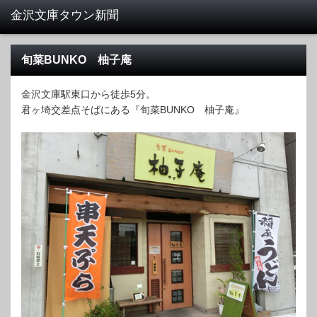
旬菜BUNKO 柚子庵
金沢文庫駅東口から徒歩5分。
君ヶ埼交差点そばにある『旬菜BUNKO 柚子庵』