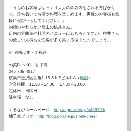
「うちのお客様はゆっくり大人の飲み方をされる方ばかり
で、落ち着いてお酒や料理を楽しめます。男性のお客様も気
軽にぜひいらしてください。」
物腰のやわらかい店主の桃井さん。
店内の雰囲気や料理のメニューはもちろんですが、桃井さん
の優しい人柄も女性客が多く集まる理由なのでしょう。
※ 価格はすべて税込
旬菜BUNKO 柚子庵
045-785-4917
横浜市金沢区泥亀1-15-8 K’Sビル1-A（
地図
）
営業時間 11:30～14:30 17:30～23:00
定休日 日曜日
駐車場 なし
ぐるなびホームページ
http://r.gnavi.co.jp/a409700/
柚子庵ブログ
http://blog.goo.ne.jp/smile-cheer