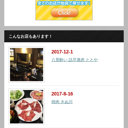
こんなお店もあります！
2017-12-1
八景酔い 話尽酒房 ととや
2017-8-16
焼肉 きぬ川