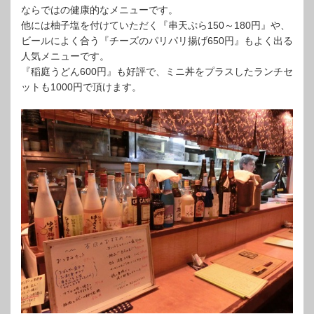
ならではの健康的なメニューです。
他には柚子塩を付けていただく『串天ぷら150～180円』や、
ビールによく合う『チーズのパリパリ揚げ650円』もよく出る
人気メニューです。
『稲庭うどん600円』も好評で、ミニ丼をプラスしたランチセ
ットも1000円で頂けます。