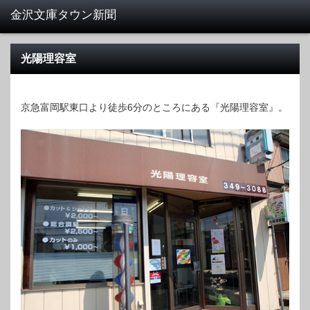
光陽理容室
京急富岡駅東口より徒歩6分のところにある『光陽理容室』。