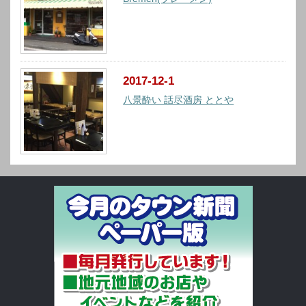
2017-12-1
八景酔い 話尽酒房 ととや