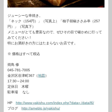
ジューシーな串焼き。
「ネック（154円）」（写真上）「柚子胡椒ささみ串（257
円）」（写真下）
メニューがとても豊富なので、ぜひその目で確かめに行って
みてください！
特にお酒好きの方にはたまらないお店です。
※ 価格はすべて税込
焼鳥 修
045-781-7005
金沢区谷津町367（
地図
）
17:30～24:00
定休日 木曜
駐車場 なし
HP
http://www.yakishu.com/index.php?data=./data/l6/
ブログ
http://ameblo.jp/yakishu/