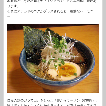
地養鳥という銘柄鶏を使っているので、ささみ自体に味があ
ります。
それにアボカドのコクがプラスされると…絶妙なハーモニ
ー！
自慢の鶏のガラで出汁をとった「鶏がらラーメン（630円）」
味は塩・みそ・しょうゆから選べます。写真は一番人気の塩