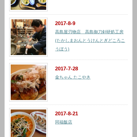
2017-8-9
高島屋刃物店 高島御刀剣研処工房
(たかしまおんとうけんとぎどころこ
うぼう)
2017-7-28
金ちゃん たこやき
2017-8-21
同福飯店