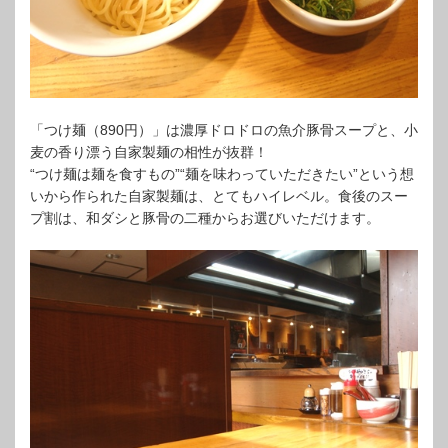
「つけ麺（890円）」は濃厚ドロドロの魚介豚骨スープと、小
麦の香り漂う自家製麺の相性が抜群！
“つけ麺は麺を食すもの”“麺を味わっていただきたい”という想
いから作られた自家製麺は、とてもハイレベル。食後のスー
プ割は、和ダシと豚骨の二種からお選びいただけます。