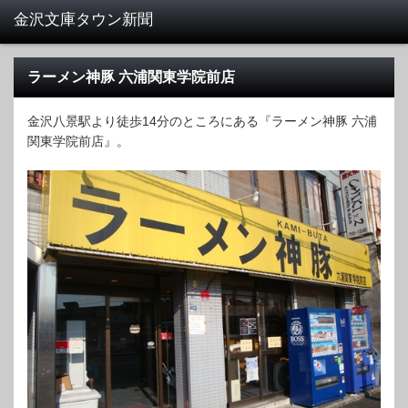
ラーメン神豚 六浦関東学院前店
金沢八景駅より徒歩14分のところにある『ラーメン神豚 六浦
関東学院前店』。