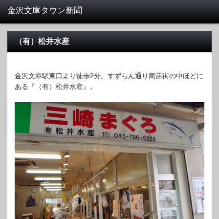
（有）松井水産
金沢文庫駅東口より徒歩2分。すずらん通り商店街の中ほどに
ある『（有）松井水産』。