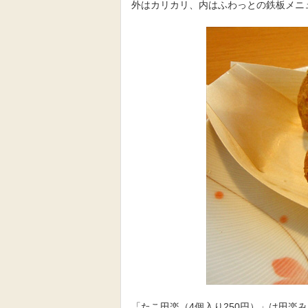
外はカリカリ、内はふわっとの鉄板メニ
「たこ田楽（4個入り250円）」は田