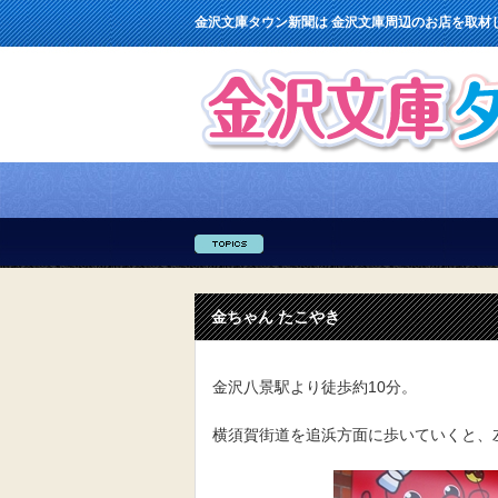
金沢文庫タウン新聞は 金沢文庫周辺のお店を取材
金ちゃん たこやき
金沢八景駅より徒歩約10分。
横須賀街道を追浜方面に歩いていくと、