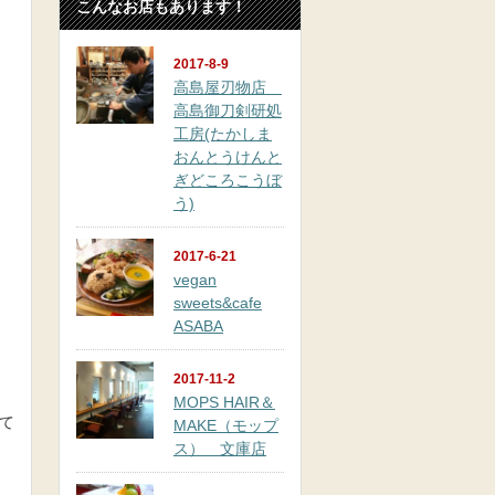
こんなお店もあります！
2017-8-9
高島屋刃物店
高島御刀剣研処
工房(たかしま
おんとうけんと
ぎどころこうぼ
う)
2017-6-21
vegan
sweets&cafe
ASABA
2017-11-2
MOPS HAIR＆
て
MAKE（モップ
ス） 文庫店