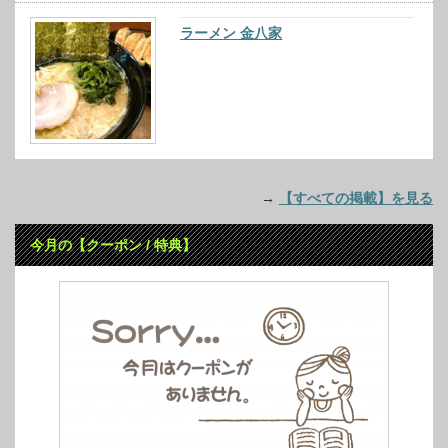
ラーメン 金八家
→
【すべての掲載】を見る
今月の【クーポン / 特典】