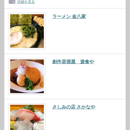
詳細を見る
ラーメン 金八家
創作居酒屋 遊食や
さしみの店 さかなや