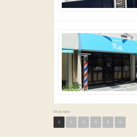
PAGE NAVI
1
2
3
4
5
6
…