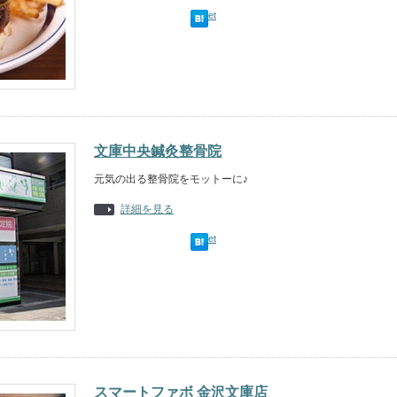
Tweet
文庫中央鍼灸整骨院
元気の出る整骨院をモットーに♪
詳細を見る
Tweet
スマートファボ 金沢文庫店